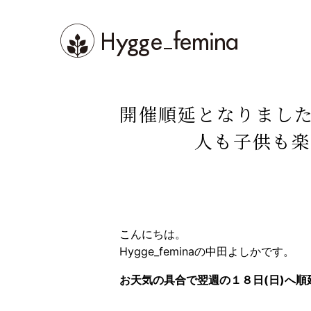
Skip
to
content
スクール
開催順延となりました
整体
人も子供も楽
インストラクター
ブログ
お問い合わせ
こんにちは。
Hygge_feminaの中田よしかです。
お天気の具合で翌週の１８日(日)へ順