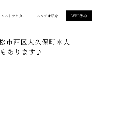
インストラクター
スタジオ紹介
WEB予約
ヨガ
浜松市西区大久保町＊大
イベント・講座
もあります♪
スタジオ紹介
お客様の声
WEB予約