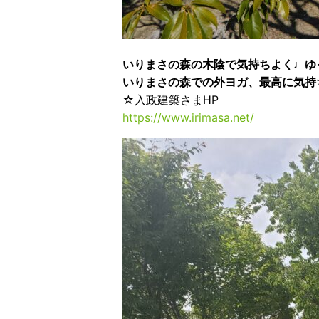
いりまさの森の木陰で気持ちよく♩ゆ
いりまさの森での外ヨガ、最高に気持
☆入政建築さまHP
https://www.irimasa.net/