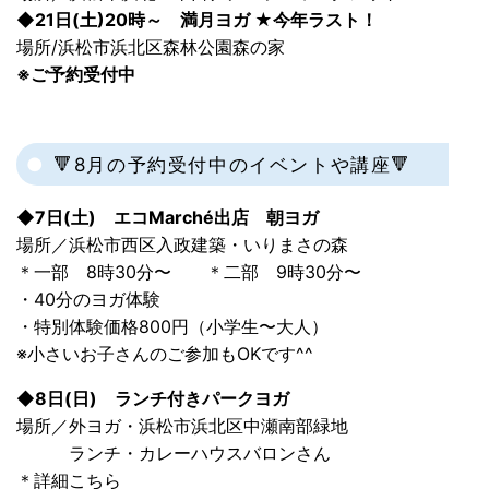
◆21日(土)20時～ 満月ヨガ ★今年ラスト！
場所/浜松市浜北区森林公園森の家
※ご予約受付中
🔻8月の予約受付中のイベントや講座🔻
◆7日(土) エコMarché出店 朝ヨガ
場所／浜松市西区入政建築・いりまさの森
＊一部 8時30分〜 ＊二部 9時30分〜
・40分のヨガ体験
・特別体験価格800円（小学生〜大人）
※小さいお子さんのご参加もOKです^^
◆8日(日) ランチ付きパークヨガ
場所／外ヨガ・浜松市浜北区中瀬南部緑地
ランチ・カレーハウスバロンさん
＊詳細こちら