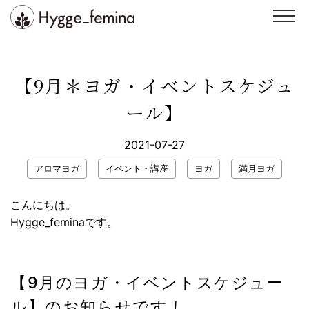
Skip
to
content
スクール
ヨガ
【9月＊ヨガ・イベントスケジュ
整体
イベント・講座
ール】
インストラクター
スタジオ紹介
2021-07-27
ブログ
お客様の声
アロマヨガ
イベント・講座
ヨガ
満月ヨガ
お問い合わせ
WEB予約
こんにちは。
Hygge_feminaです。
【9月のヨガ・イベントスケジュー
ル】のお知らせです！