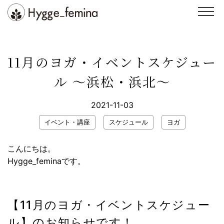
Skip
to
content
スクール
ヨガ
11月のヨガ・イベントスケジュー
整体
イベント・講座
ル 〜浜松・浜北〜
インストラクター
スタジオ紹介
2021-11-03
ブログ
お客様の声
イベント・講座
スケジュール
ヨガ
お問い合わせ
WEB予約
こんにちは。
Hygge_feminaです。
【11月のヨガ・イベントスケジュー
ル】のお知らせです！