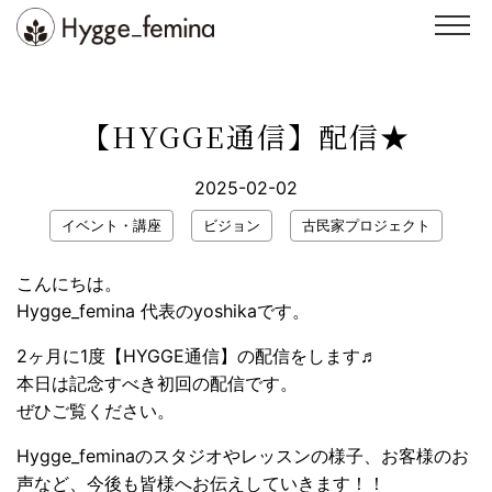
Skip
to
content
スクール
ヨガ
【HYGGE通信】配信★
整体
イベント・講座
2025-02-02
インストラクター
スタジオ紹介
イベント・講座
ビジョン
古民家プロジェクト
ブログ
お客様の声
こんにちは。
お問い合わせ
WEB予約
Hygge_femina 代表のyoshikaです。
2ヶ月に1度【HYGGE通信】の配信をします♬
本日は記念すべき初回の配信です。
ぜひご覧ください。
Hygge_feminaのスタジオやレッスンの様子、お客様のお
声など、今後も皆様へお伝えしていきます！！