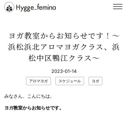
Skip
to
content
スクール
ヨガ
ヨガ教室からお知らせです！〜
整体
イベント・講座
浜松浜北アロマヨガクラス、浜
インストラクター
スタジオ紹介
松中区鴨江クラス〜
ブログ
お客様の声
2023-01-14
お問い合わせ
WEB予約
アロマヨガ
スケジュール
ヨガ
みなさん、こんにちは。
ヨガ教室からお知らせです。