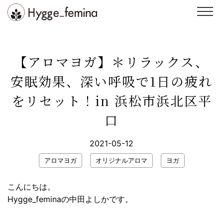
Skip
to
content
スクール
ヨガ
【アロマヨガ】＊リラックス、
整体
イベント・講座
安眠効果、深い呼吸で1日の疲れ
インストラクター
スタジオ紹介
をリセット！in 浜松市浜北区平
ブログ
お客様の声
口
お問い合わせ
WEB予約
2021-05-12
アロマヨガ
オリジナルアロマ
ヨガ
こんにちは。
Hygge_feminaの中田よしかです。