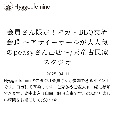
Skip
to
content
スクール
ヨガ
会員さん限定！ヨガ・BBQ交流
整体
イベント・講座
会♬ 〜アサイーボールが大人気
インストラクター
スタジオ紹介
のpeasyさん出店〜/天竜古民家
ブログ
お客様の声
スタジオ
お問い合わせ
WEB予約
2025-04-11
Hygge_feminaのスタジオ会員さんが参加できるイベント
です。ヨガしてBBQします♩ご家族やご友人も一緒に参加
できます。途中出入り自由、解散自由です。のんびり楽し
い時間をお過ごしください☆